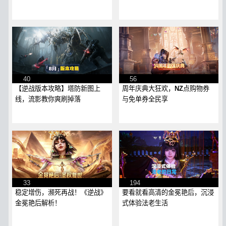
40
56
【逆战版本攻略】塔防新图上
周年庆典大狂欢，NZ点购物券
线，流影教你爽刷掉落
与免单券全民享
33
194
稳定增伤，濒死再战！《逆战》
要看就看高清的金冕艳后，沉浸
金冕艳后解析！
式体验法老生活