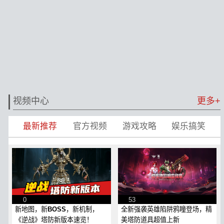
视频中心
更多+
最新推荐
官方视频
游戏攻略
娱乐搞笑
0
53
新地图，新BOSS，新机制，
全新强袭英雄陷阱鸦瞳登场，精
《逆战》塔防新版本速览！
美塔防道具超值上新