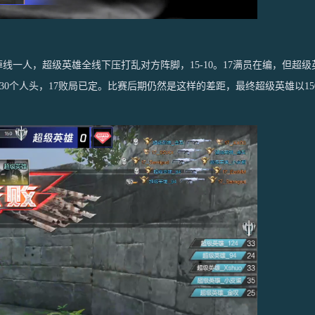
人，超级英雄全线下压打乱对方阵脚，15-10。17满员在编，但超级英
先30个人头，17败局已定。比赛后期仍然是这样的差距，最终超级英雄以150-