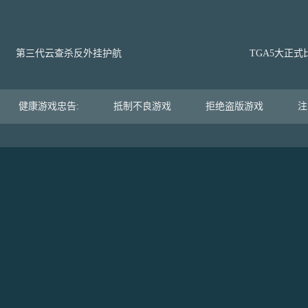
第三代云查杀反外挂护航
TGA5大正
健康游戏忠告:
抵制不良游戏
拒绝盗版游戏
注