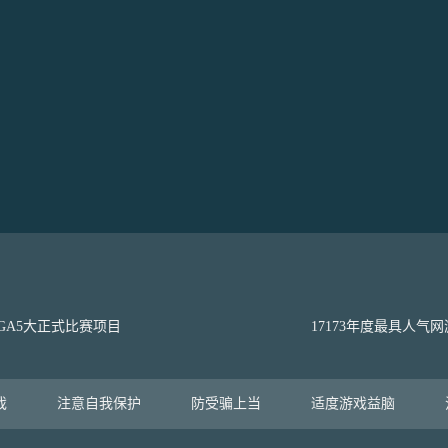
GA5大正式比赛项目
17173年度最具人气网
戏
注意自我保护
防受骗上当
适度游戏益脑