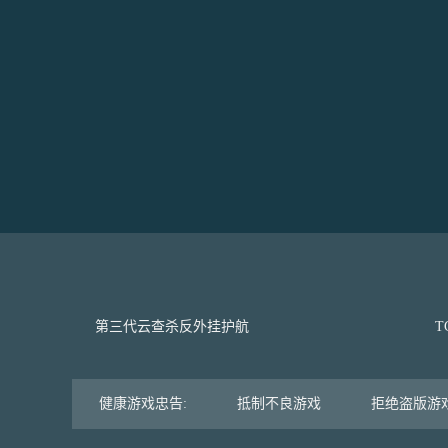
第三代云查杀反外挂护航
T
健康游戏忠告:
抵制不良游戏
拒绝盗版游