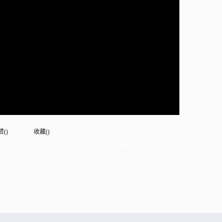
赞(
)
收藏(
)
点击订阅