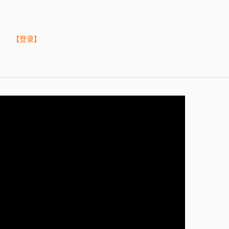
，请
【登录】