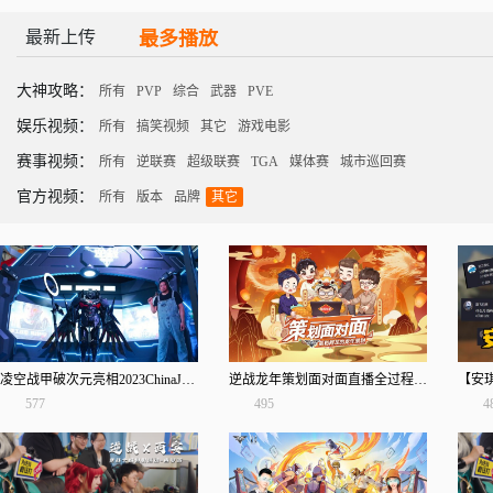
最新上传
最多播放
大神攻略：
所有
PVP
综合
武器
PVE
娱乐视频：
所有
搞笑视频
其它
游戏电影
赛事视频：
所有
逆联赛
超级联赛
TGA
媒体赛
城市巡回赛
官方视频：
所有
版本
品牌
其它
凌空战甲破次元亮相2023ChinaJoy，《逆战》CJ现场回顾！
逆战龙年策划面对面直播全过程（下）
577
495
4