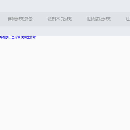
健康游戏忠告:
抵制不良游戏
拒绝盗版游戏
注
琳琅天上工作室
天美工作室