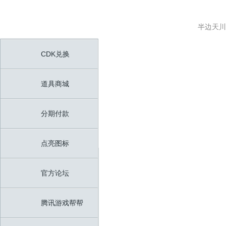
半边天
CDK兑换
CDK兑换
道具商城
道具商城
分期付款
分期付款
点亮图标
点亮图标
官方论坛
官方论坛
腾讯游戏帮帮