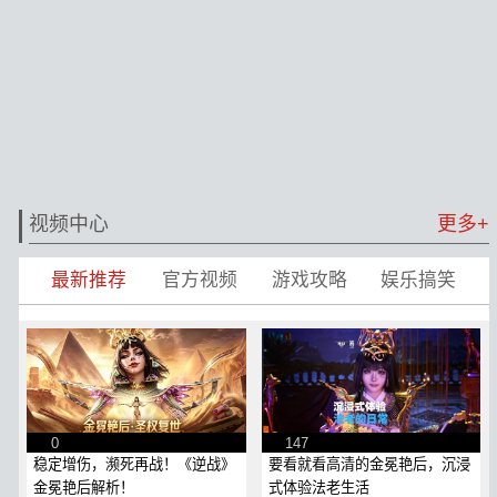
视频中心
更多+
最新推荐
官方视频
游戏攻略
娱乐搞笑
0
147
稳定增伤，濒死再战！《逆战》
要看就看高清的金冕艳后，沉浸
金冕艳后解析！
式体验法老生活