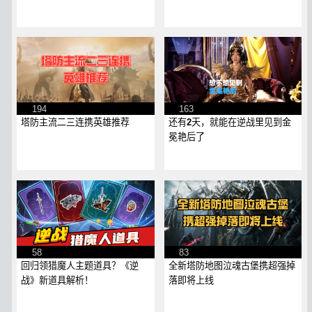
194
163
塔防主流二三连携英雄推荐
还有2天，就能在逆战里见到金
冕艳后了
58
83
回归领猎魔人主题道具？《逆
全新塔防地图泣魂古堡携超强掉
战》新道具解析！
落即将上线