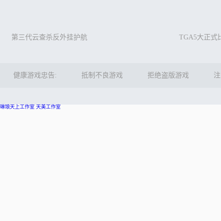
第三代云查杀反外挂护航
TGA5大正
健康游戏忠告:
抵制不良游戏
拒绝盗版游戏
注
琳琅天上工作室
天美工作室