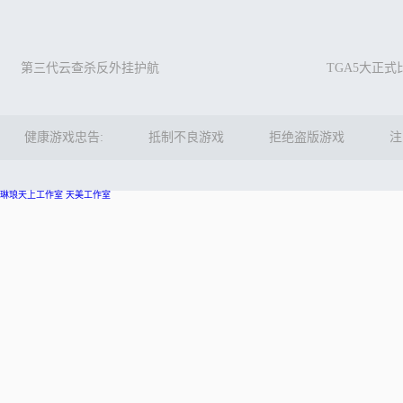
第三代云查杀反外挂护航
TGA5大正
健康游戏忠告:
抵制不良游戏
拒绝盗版游戏
注
琳琅天上工作室
天美工作室