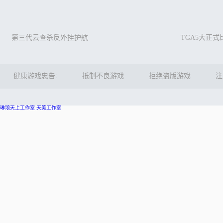
第三代云查杀反外挂护航
TGA5大正
健康游戏忠告:
抵制不良游戏
拒绝盗版游戏
注
琳琅天上工作室
天美工作室