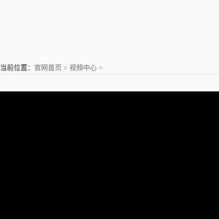
亲爱的用户
当前位置：
官网首页 >
视频中心 >