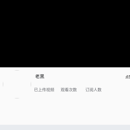
老黑
点
已上传视频
观看次数
订阅人数