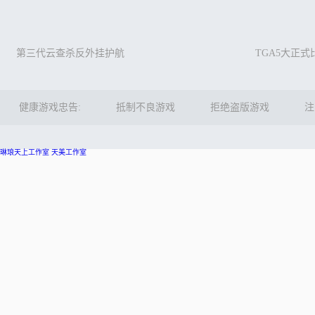
第三代云查杀反外挂护航
TGA5大正
健康游戏忠告:
抵制不良游戏
拒绝盗版游戏
注
琳琅天上工作室
天美工作室