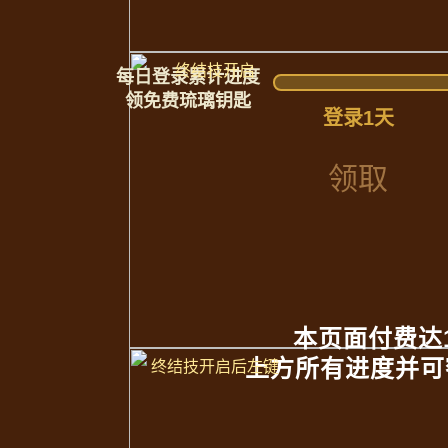
终结技开启
每日登录累计进度
领免费琉璃钥匙
登录1天
领取
本页面付费达
上方所有进度并可
终结技开启后左键