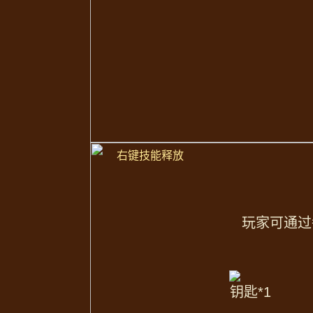
左键：
短时间
内发动
3连爪击
，对范围
右键：汇聚能量形成圆柱形
射线
，对
远
【二段跳】
局内可向前进行
二次跳跃
，快速转场
*觉醒类变身英雄装备唯一，望
醒功能的变身英雄，无法同时携
右键技能释放
玩家可通过
钥匙*1