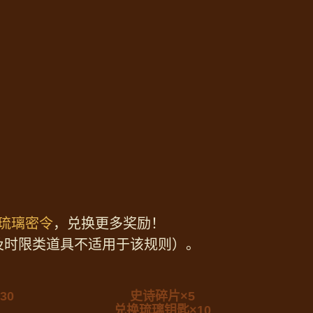
琉璃密令
，兑换更多奖励！
及时限类道具不适用于该规则）。
30
史诗碎片×5
兑换琉璃钥匙×10