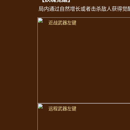
局内通过自然增长或者击杀敌人获得觉醒
觉醒一阶段，达到100%时可觉醒二阶
觉醒一阶段：进化出兽耳，副武器攻击
近战武器左键
觉醒二阶段：进化出兽尾， 减少噬魂灵
【普通攻击】
主武器-裂影爪（远程武器）：爪击
挥出
成AOE伤害
副武器-流华锁（近战武器）：挥舞长
造成伤害；
可在
空中进行攻击
【噬魂灵体】
右键技能：释放灵体，灵体命中BOSS造
秒杀
，并根据秒杀血量追加
CD时长
，有
远程武器左键
【法天象地】
V键技能：开启原形状态，同时造成一
在以下终结技中任选其一