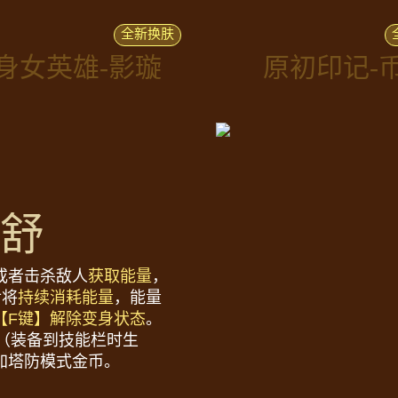
全新换肤
身女英雄-影璇
原初印记-
望舒
或者击杀敌人
获取能量
，
后将
持续消耗能量
，能量
【F键】解除变身状态
。
（装备到技能栏时生
加塔防模式金币。