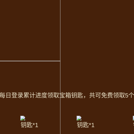
内敌人造成
高额伤害
距离
敌人进行
长时间打击
舒与龙曦同属于具备觉
带进入局内
每日登录累计进度领取宝箱钥匙，共可免费领取5个
钥匙*1
钥匙*1