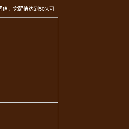
值，觉醒值达到50%可
段
范围扩大
体的CD
射弹
，击中敌人时爆炸
造
鞭，对英雄前方
范围内敌人
成伤害；命中非BOSS
最大CD上限
次高额伤害，原型状态可