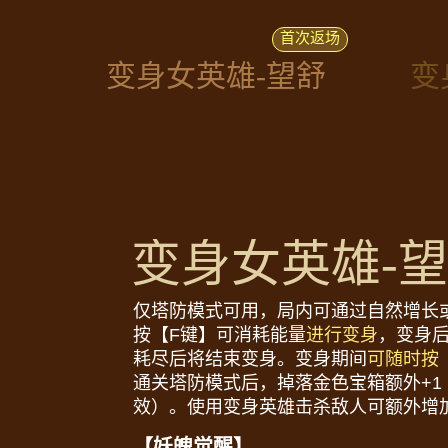
首次返场
变身女英雄-望舒
变
变身女英雄-
仅塔防模式可用，局内可通过自然增长
按【F键】可消耗能量
进行变身
，变身
耗尽后将结束变身。变身期间
可随时按
通关塔防模式后，掉落金色宝箱额外+1
效）。使用变身英雄击杀敌人可额外增
【妖魄觉醒】