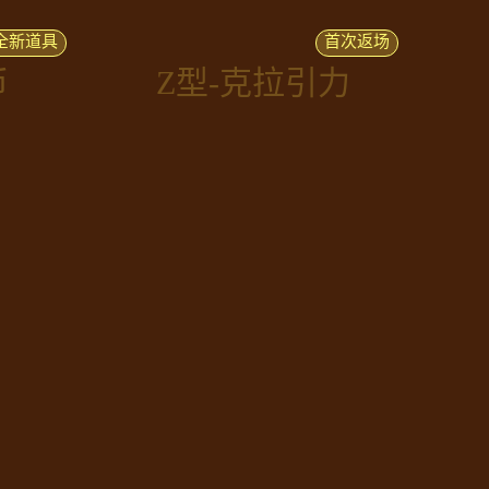
全新道具
首次返场
币
Z型-克拉引力