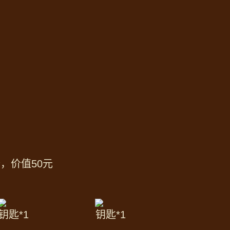
，价值50元
钥匙*1
钥匙*1