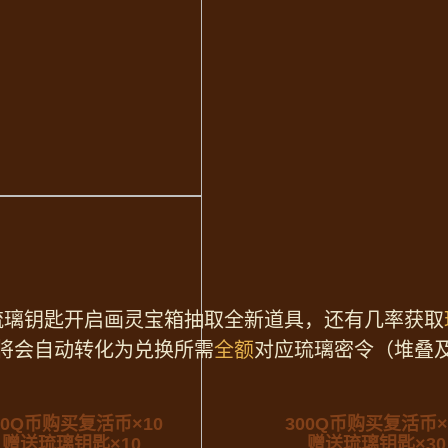
琉璃钥匙开启画灵宝箱抽取全新道具，还有几率获取
将会自动转化为兑换所需
全额
对应琉璃密令（堆叠
00Q币购买复活币×10
300Q币购买复活币×
赠送琉璃钥匙×10
赠送琉璃钥匙×30