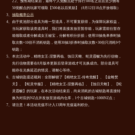
2.2、预售期结束后，最终个人觉醒点处于排行500名之后且至少拥有
50觉醒点的玩家可领取【500名以后奖励】（8月12日18点开放领取）
3、
抽取概率公示
4、
由于奖池部分道具为唯一型道具，不可重复获得，为保障玩家权益，
当玩家获取该类道具时，我们将直接发放至暂存箱，玩家需前往暂存
箱领取或者分解成女王秘宝，分解有积分折损；使用10抽免单券时抽
取次数+10但不消耗钥匙，使用30抽3折券时抽取次数+30但只消耗9个
钥匙；
5、
本次活动中，精绝女王-涅槃再临、蚀日天蝰、蛇灵霞帔为先行信物，
先行信物需要在8月版本更新后登录游戏才可兑换成功。部分道具可
能存在兑换延迟的情况，请耐心等待。
6、
古城钥匙退还规则：全部解锁了【精绝女王-传奇觉醒】、【金蝰焚
天】、【蛇灵华服】、【精绝女王-涅槃再临】、【蚀日天蝰】、【蛇
灵霞帔】的玩家，在本次活动结束后，尚未消耗的古城钥匙将直接转
换为对应的NZ点并发放至游戏内仓库，1个古城钥匙=1000NZ点；
7、
请注意！本活动充值不计入13周年充值返利积分。