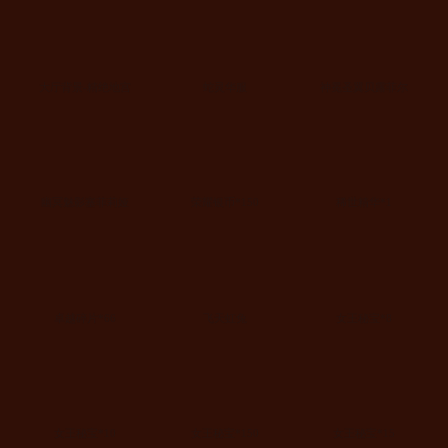
大厅背景-精绝地宫
蛇灵华服
神冕圣翼贝露菲尔
幽冥魅影塞菲莉娅
荣耀银币*150
稀世精华*1
卓越碎片*66
飞天虹兔
女王秘宝*8
女王秘宝*10
女王秘宝*150
女王秘宝*15