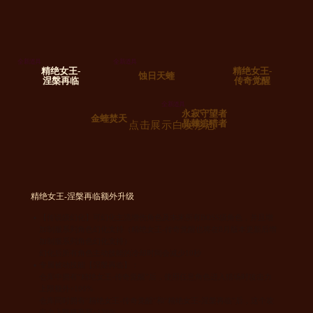
全新道具
全新道具
精绝女王-
精绝女王-
蚀日天蝰
涅槃再临
传奇觉醒
全新道具
永寂守望者
金蝰焚天
晶棘追猎者
点击展示白发形态
精绝女王-涅槃再临额外升级
【传说级幻化】可幻化主流增伤角色及未来所有BOSS级角色，并且增
加制服系列角色幻化支持（精绝女王-传奇觉醒也将在8月版本更新后增
加制服系列角色幻化支持）
幻化后所有角色主动技能的冷却时间会减少10秒
专属被动技能【涅槃再临】：
仓库中拥有“精绝女王-传奇觉醒”后，使用任意角色进入猎场时攻击力
上限额外+100%
仓库同时拥有“精绝女王-传奇觉醒”和“精绝女王-涅槃再临”后，这个攻
击力上限提升至+130%