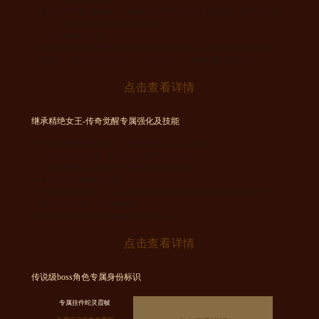
仓库同时拥有“精绝女王-传奇觉醒”和“精绝女王-涅槃再临”和“金蝰焚
天”后，这个攻击力上限提升至+180%
【秘境联动属性】
拥有“精绝女王-涅槃再临”且装备“蚀日天蝰”时，秘境模式中永久刷新
次数+3，幸运值提升30点（可突破上限），生命偷取属性提升5%。
点击查看详情
继承精绝女王-传奇觉醒专属强化及技能
【元-专属适配】幻化“元”技能功能/技能特效强化
“元”充能积累加速，按C后直接获得89%增伤
【戒指适配】超梦系列戒指额外提供3%增伤
专属主动技能全队增益
释放主动技能后，女王同时可以给房间内的所有玩家释放【鬼洞恩
赐】祝福效果，全员移速提升。
专属主动技能与幻化角色的C技能共存
点击查看详情
传说级boss角色专属身份标识
专属挂件蛇灵霞帔