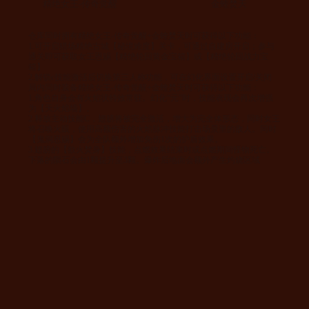
精绝女王-传奇觉醒
金蝰焚天
仓库同时拥有精绝女王-传奇觉醒+金蝰焚天时可获得以下功能：
1.可开启猎场精绝古城【秘境难度】关卡，可通过自建房开启；参与
通关即可获取女王恩赐【精绝轮回黄金宝箱】或【精绝轮回战力宝
箱】
2.解锁c技能激活后切换第三人称功能，可在幻化界面设置开启/关闭
局内同时装备精绝女王-传奇觉醒+金蝰焚天时可获得以下功能：
1.角色自身会有火焰状特效常驻。幻化“元”时，技能表现会再次增强
为【天火焰墙】。
2.释放主动技能C，翅膀将被完全激活，增大为完全体形态，同时女王
将召唤火眼，使用高额伤害的火焰脉冲技能打击场景里的敌人。同时
【鬼洞恩赐】会为全队额外增加免伤1次的护盾效果。
3.翅膀的【欲火焚身】技能，点燃效果结束时或点燃期间怪物死亡。
下落的陨石会由1颗提升至3颗。爆炸后地面会额外产生灼烧区域