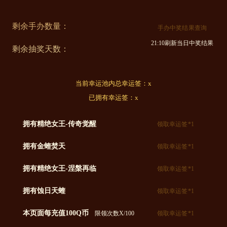
剩余手办数量：
手办中奖结果查询
21:10刷新当日中奖结果
剩余抽奖天数：
当前幸运池内总幸运签：
x
已拥有幸运签：
x
拥有精绝女王-传奇觉醒
领取幸运签*1
拥有金蝰焚天
领取幸运签*1
拥有精绝女王-涅槃再临
领取幸运签*1
拥有蚀日天蝰
领取幸运签*1
本页面每充值100Q币
限领次数
X
/100
领取幸运签*1