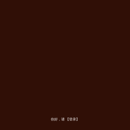
燃
鳞
赤
焰
女
王
再
临
你好，请
【登录】