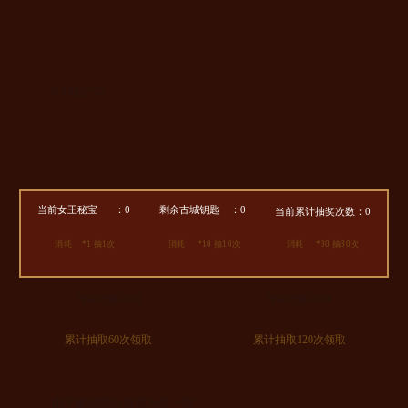
女王秘宝*25
当前女王秘宝
：
0
剩余古城钥匙
：
0
当前累计抽奖次数：
0
消耗
*1 抽1次
消耗
*10 抽10次
消耗
*30 抽30次
传说恩赐宝箱Ⅰ
传说恩赐宝箱Ⅱ
累计抽取60次领取
累计抽取120次领取
由于奖池部分道具为唯一型