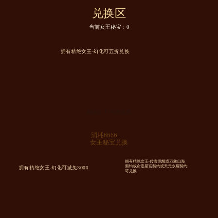
兑换区
当前女王秘宝：
0
拥有精绝女王-幻化可五折兑换
精绝女王-传奇觉醒
消耗6666
女王秘宝兑换
拥有精绝女王-传奇觉醒或万象山海
契约
或命定星宫契约或天元永耀契约
拥有精绝女王-幻化可减免3000
可兑换