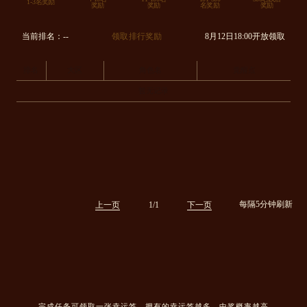
1-3名奖励
奖励
奖励
名奖励
奖励
当前排名：
--
8月12日18:00开放领取
领取排行奖励
排名
大区
角色名
觉醒点
暂无记录
每隔5分钟刷新
上一页
1/1
下一页
完成任务可领取一张幸运签，拥有的幸运签越多，中奖概率越高