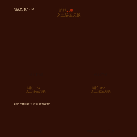
限兑次数
0
/10
消耗
288
女王秘宝兑换
铁血巨鳄
侠影狂鳄
消耗1088
消耗1088
女王秘宝兑换
女王秘宝兑换
可将“铁血巨鳄”升级为“铁血暴君”
暴君核心
神冕圣翼贝露菲尔