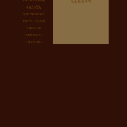
专属传说级角色图标
点击查看详情
Loading界面
专属动态头像
专属T技能区域背景
专属PVE计分板底图
专属动态名片
游戏内专属语音
专属排行榜pose