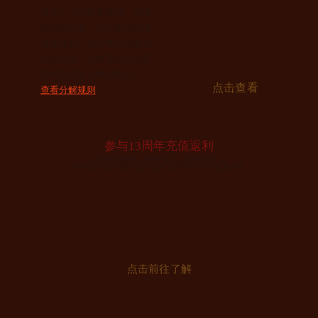
道具，不可重复获得。为保
障玩家权益，当玩家获取该
类道具时，我们将直接发放
至暂存箱，玩家需前往暂存
箱领取或者分解成积分
点击查看
查看分解规则
参与13周年充值返利
6888档位解锁【精绝女王-涅槃幻化】后
可在本活动兑换区五折兑换【精绝女王-涅槃再临】
点击前往了解