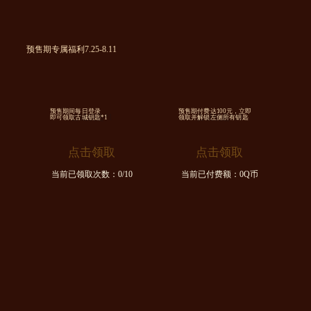
预售期专属福利7.25-8.11
预售期间每日登录
预售期付费达100元，立即
古城钥匙*1
古城钥匙*10
即可领取古城钥匙*1
领取并解锁左侧所有钥匙
点击领取
点击领取
当前已领取次数：
0
/10
当前已付费额：
0
Q币