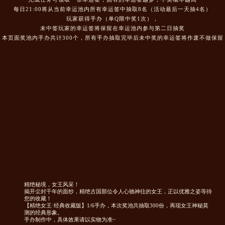
每日21:00将从当前幸运池内所有幸运签中抽取8名（活动最后一天抽4名）
玩家获得手办（单Q限中奖1次），
未中签玩家的幸运签将保留在幸运池内参与第二日抽奖
本页面奖池内手办共计300个，所有手办抽取完毕后未中奖的幸运签将作废不做保留
精绝秘境，女王风采！
揭开尘封千年的面纱，精绝古国那位令人心驰神往的女王，正以优雅之姿等待
您的收藏！
【精绝女王·经典收藏版】1/6手办，本次奖池共抽取300份，再现女王神秘莫
测的经典形象。
手办制作中，具体效果请以实物为准~