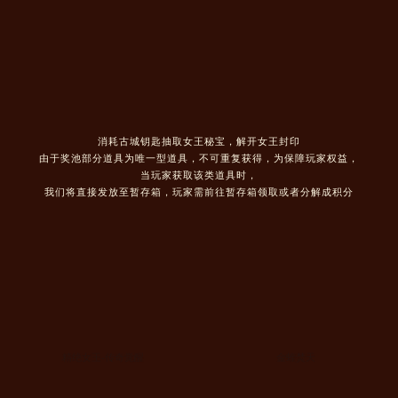
消耗古城钥匙抽取女王秘宝，解开女王封印
由于奖池部分道具为唯一型道具，不可重复获得，为保障玩家权益，
当玩家获取该类道具时，
我们将直接发放至暂存箱，玩家需前往暂存箱领取或者分解成积分
精绝女王-传奇觉醒
金蝰焚天