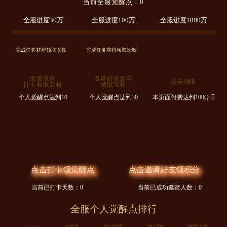
当前全服觉醒点：
0
全服进度30万
全服进度100万
全服进度1000万
完成任务获得领取次数
完成任务获得领取次数
精绝轮回战力宝箱
精绝轮回黄金宝箱
稀世精华*1
累计可领
0
/8
累计可领
0
/8
页面登录
邀请好友参与
点击领取
打卡领取宝箱
领取宝箱
个人觉醒点达到10
个人觉醒点达到30
本页面付费达到100Q币
预售期每日可打卡一次
预售期最多可邀请50人
点击打卡领觉醒点
点击邀请好友领积分
当前已打卡天数：
0
当前已成功邀请人数：
0
全服个人觉醒点排行
4-10名
11-100名
101-500
500名以后