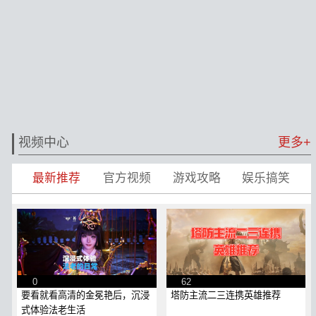
视频中心
更多+
最新推荐
官方视频
游戏攻略
娱乐搞笑
0
62
要看就看高清的金冕艳后，沉浸
塔防主流二三连携英雄推荐
式体验法老生活