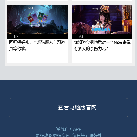
82
93
回归领好礼，全新猎魔人主题道
你知道金冕艳后对一个NZer来说
具等你拿。
有多大的杀伤力吗？
查看电脑版官网
逆战官方APP
更多攻略更多资讯, 每日签到送好礼