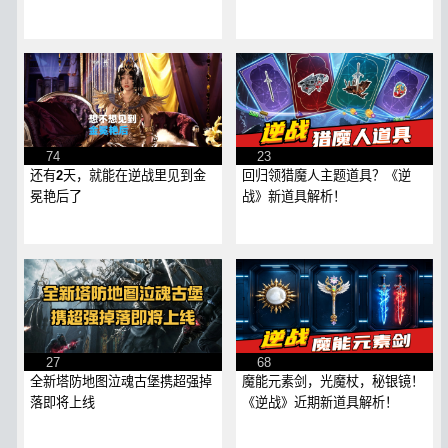
74
23
还有2天，就能在逆战里见到金
回归领猎魔人主题道具？《逆
冕艳后了
战》新道具解析！
27
68
全新塔防地图泣魂古堡携超强掉
魔能元素剑，光魔杖，秘银镜！
落即将上线
《逆战》近期新道具解析！