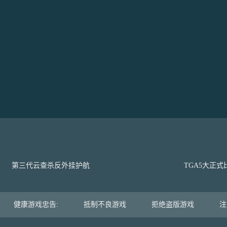
第三代云查杀反外挂护航
TGA5大正
健康游戏忠告:
抵制不良游戏
拒绝盗版游戏
注