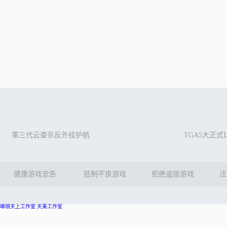
第三代云查杀反外挂护航
TGA5大正
健康游戏忠告:
抵制不良游戏
拒绝盗版游戏
注
琳琅天上工作室
天美工作室