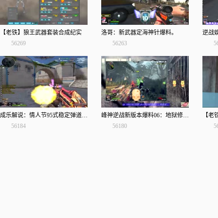
【老铁】狼王武器套装合成纪实
洛哥：新武器定海神针爆料。
逆战
56269
56263
5
成乐解说：情人节95式稳定弹道驰骋战场
峰神逆战新版本爆料06：地狱修罗试玩
56184
56180
5