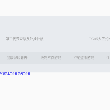
第三代云查杀反外挂护航
TGA5大正
健康游戏忠告:
抵制不良游戏
拒绝盗版游戏
注
琳琅天上工作室
天美工作室