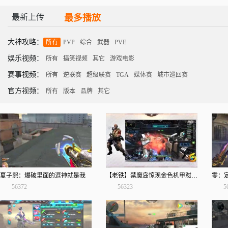
最新上传
最多播放
大神攻略：
所有
PVP
综合
武器
PVE
娱乐视频：
所有
搞笑视频
其它
游戏电影
赛事视频：
所有
逆联赛
超级联赛
TGA
媒体赛
城市巡回赛
官方视频：
所有
版本
品牌
其它
夏子熙：爆破里面的逗神就是我
【老铁】禁魔岛惊现金色机甲怼磁电双骄
零：定
56372
56323
5