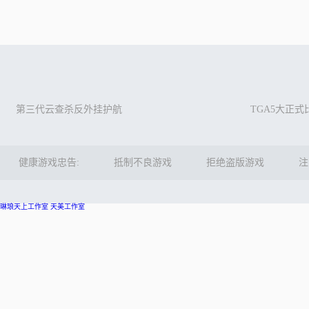
第三代云查杀反外挂护航
TGA5大正
健康游戏忠告:
抵制不良游戏
拒绝盗版游戏
注
琳琅天上工作室
天美工作室