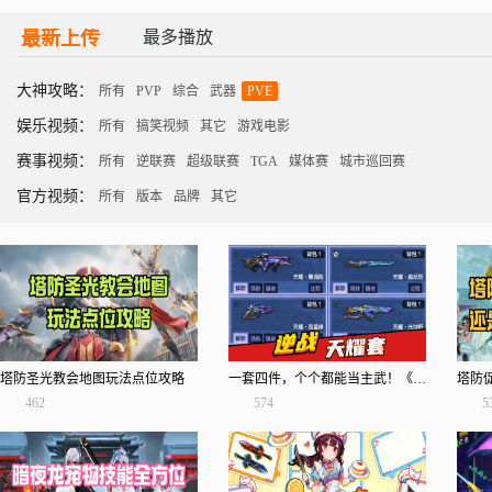
最新上传
最多播放
大神攻略：
所有
PVP
综合
武器
PVE
娱乐视频：
所有
搞笑视频
其它
游戏电影
赛事视频：
所有
逆联赛
超级联赛
TGA
媒体赛
城市巡回赛
官方视频：
所有
版本
品牌
其它
塔防圣光教会地图玩法点位攻略
一套四件，个个都能当主武！《逆战》天耀套解析！
462
574
5