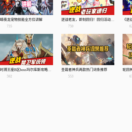
暗夜龙宠物技能全方位讲解
逆战老友，即刻回归！回归活动单次最高拿10000NZ点
735
759
6
时溯王座B区boss玛尔库斯攻略解析！
圣裁者神兵两款热门词条推荐
592
553
6