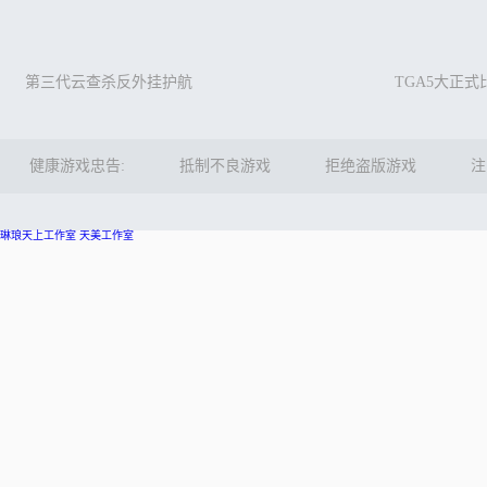
第三代云查杀反外挂护航
TGA5大正
健康游戏忠告:
抵制不良游戏
拒绝盗版游戏
注
琳琅天上工作室
天美工作室