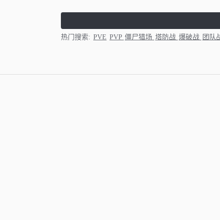
热门搜索:
PVE
PVP
僵尸猎场
塔防战
爆破战
团队