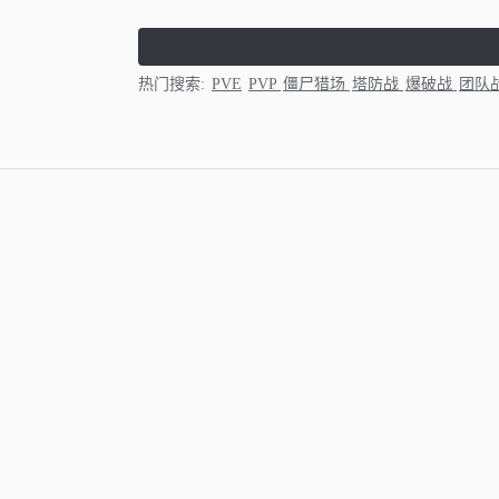
热门搜索:
PVE
PVP
僵尸猎场
塔防战
爆破战
团队