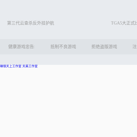
第三代云查杀反外挂护航
TGA5大正
健康游戏忠告:
抵制不良游戏
拒绝盗版游戏
注
琳琅天上工作室
天美工作室