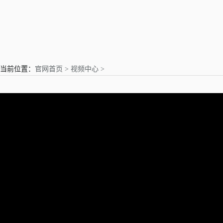
亲爱的用户
当前位置：
官网首页 >
视频中心 >