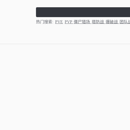
热门搜索:
PVE
PVP
僵尸猎场
塔防战
爆破战
团队