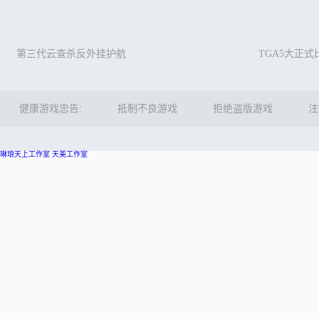
第三代云查杀反外挂护航
TGA5大正
健康游戏忠告:
抵制不良游戏
拒绝盗版游戏
注
琳琅天上工作室
天美工作室