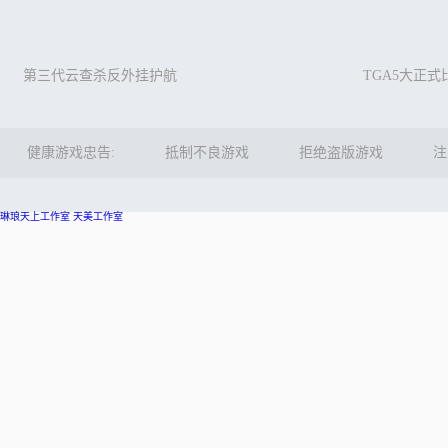
第三代云查杀反外挂护航
TGA5大正
健康游戏忠告:
抵制不良游戏
拒绝盗版游戏
注
琳琅天上工作室
天美工作室