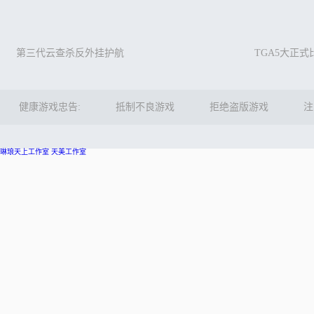
第三代云查杀反外挂护航
TGA5大正
健康游戏忠告:
抵制不良游戏
拒绝盗版游戏
注
琳琅天上工作室
天美工作室