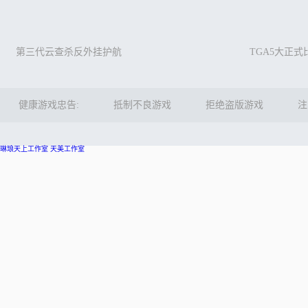
第三代云查杀反外挂护航
TGA5大正
健康游戏忠告:
抵制不良游戏
拒绝盗版游戏
注
琳琅天上工作室
天美工作室