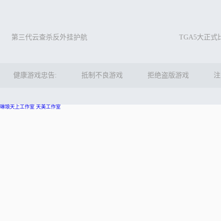
第三代云查杀反外挂护航
TGA5大正
健康游戏忠告:
抵制不良游戏
拒绝盗版游戏
注
琳琅天上工作室
天美工作室