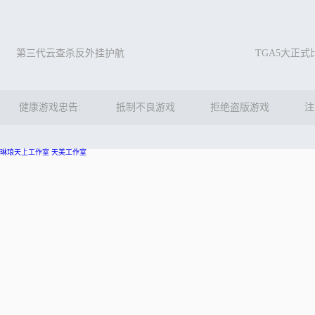
第三代云查杀反外挂护航
TGA5大正
健康游戏忠告:
抵制不良游戏
拒绝盗版游戏
注
琳琅天上工作室
天美工作室