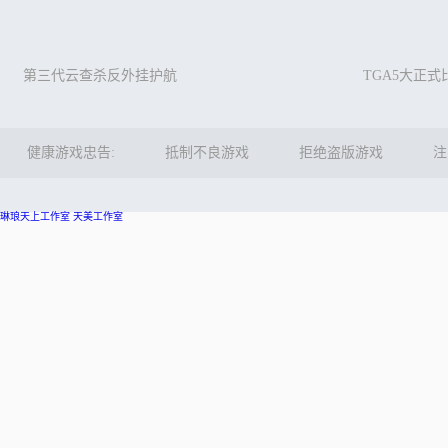
第三代云查杀反外挂护航
TGA5大正
健康游戏忠告:
抵制不良游戏
拒绝盗版游戏
注
琳琅天上工作室
天美工作室