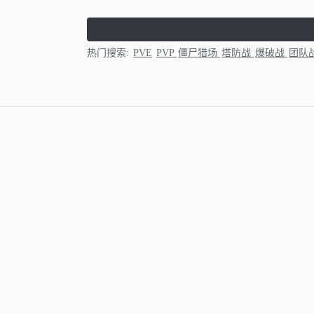
热门搜索:
PVE
PVP
僵尸猎场
塔防战
爆破战
团队