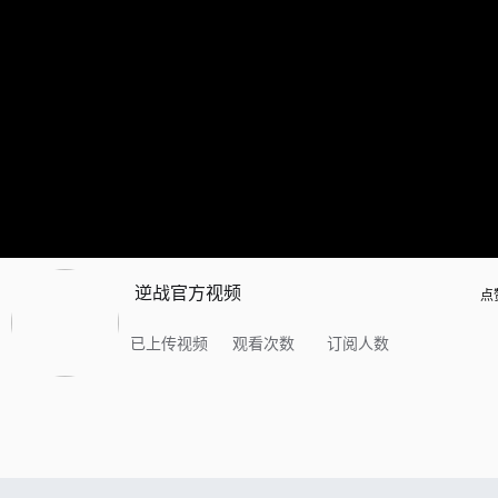
逆战官方视频
点
已上传视频
观看次数
订阅人数